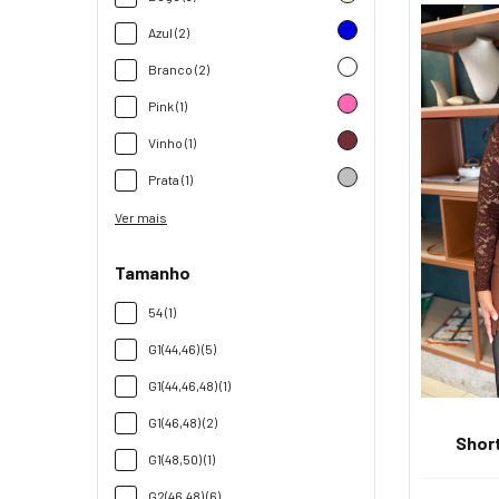
Azul (2)
Branco (2)
Pink (1)
Vinho (1)
Prata (1)
Ver mais
Tamanho
54 (1)
G1(44,46) (5)
G1(44,46,48) (1)
G1(46,48) (2)
Short
G1(48,50) (1)
G2(46,48) (6)