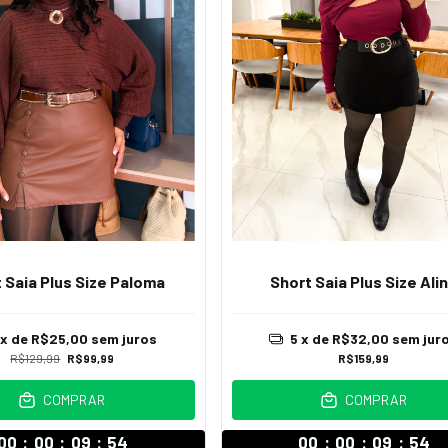
 Saia Plus Size Paloma
Short Saia Plus Size Ali
x de
R$25,00
sem juros
5
x de
R$32,00
sem jur
R$129,99
R$99,99
R$159,99
COMPRAR
COMPRAR
00
:
00
:
09
:
52
00
:
00
:
09
:
52