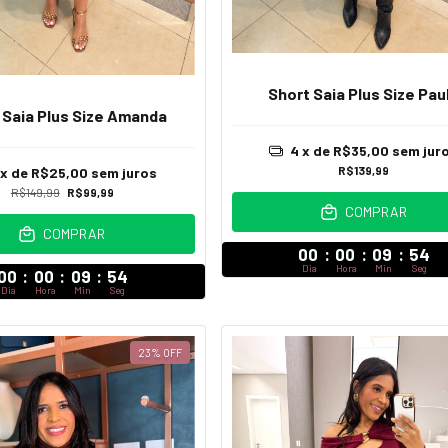
Short Saia Plus Size Pau
 Saia Plus Size Amanda
4
x de
R$35,00
sem jur
R$139,99
x de
R$25,00
sem juros
R$149,99
R$99,99
COMPRAR
COMPRAR
00
:
00
:
09
:
52
Dia
Hora
Min
Seg
00
:
00
:
09
:
52
Dia
Hora
Min
Seg
23
%
OFF