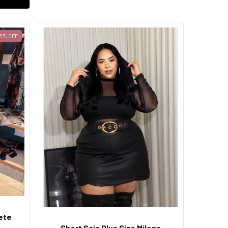
3
%
OFF
zete
Short Saia Plus Size Milena