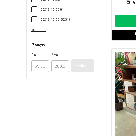
4
G2(46,48,50) (1)
G2(46,48,50,52) (1)
Ver mais
Preço
De
Até
Aplicar