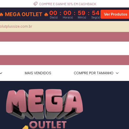
1 TROCA GRÁTIS
00
:
00
:
59
:
52
🔥 MEGA OUTLET 🔥
Ver Produtos
Dia(s)
Hora(s)
Min(s)
Seg(s)
lutplussize.com.br
MAIS VENDIDOS
COMPRE POR TAMANHO