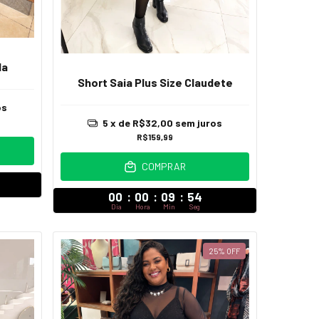
la
Short Saia Plus Size Claudete
os
5
x de
R$32,00
sem juros
R$159,99
COMPRAR
00
:
00
:
09
:
52
Dia
Hora
Min
Seg
25
%
OFF