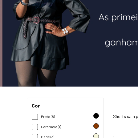
Cor
Shorts saia p
Preto (8)
Caramelo (1)
Bege (3)