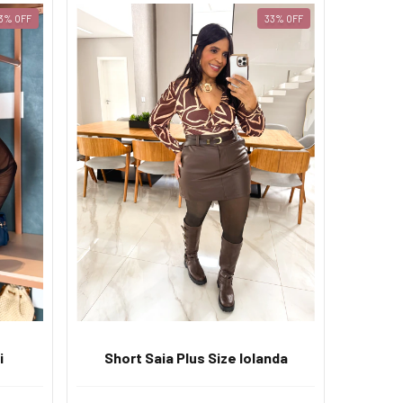
3
%
OFF
33
%
OFF
Short Saia Plus Size Iolanda
i