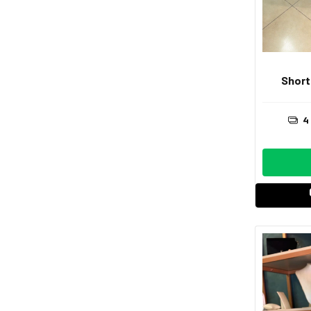
Short
4