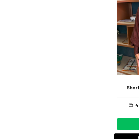
Short
4