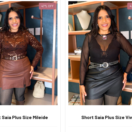
47
%
OFF
4
 Saia Plus Size Mileide
Short Saia Plus Size Viv