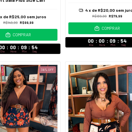
4
x de
R$20,00
sem jur
R$139,99
R$79,99
x de
R$25,00
sem juros
R$149,99
R$99,99
COMPRAR
COMPRAR
00
:
00
:
09
:
52
Dia
Hora
Min
Seg
00
:
00
:
09
:
52
Dia
Hora
Min
Seg
36
%
OFF
4