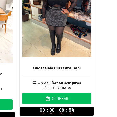
Short Saia Plus Size Gabi
ne
4
x de
R$37,50
sem juros
R$199,99
R$149,99
os
COMPRAR
00
:
00
:
09
:
52
Dia
Hora
Min
Seg