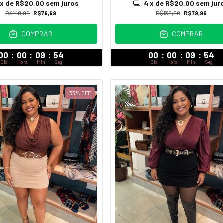
x de
R$20,00
sem juros
4
x de
R$20,00
sem jur
R$149,99
R$79,99
R$139,99
R$79,99
COMPRAR
COMPRAR
00
:
00
:
09
:
52
00
:
00
:
09
:
52
Dia
Hora
Min
Seg
Dia
Hora
Min
Seg
33
%
OFF