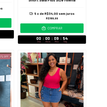
os
5
x de
R$34,00
sem juros
R$169,99
COMPRAR
00
:
00
:
09
:
52
Dia
Hora
Min
Seg
2
%
OFF