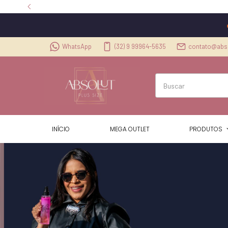
WhatsApp
(32) 9 99964-5635
contato@abso
INÍCIO
MEGA OUTLET
PRODUTOS