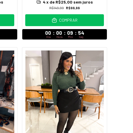
4
x de
R$25,00
sem juros
os
R$149,99
R$99,99
COMPRAR
00
:
00
:
09
:
52
Dia
Hora
Min
Seg