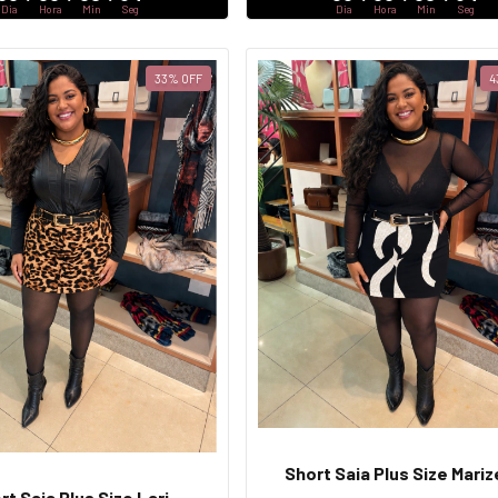
Dia
Hora
Min
Seg
Dia
Hora
Min
Seg
33
%
OFF
4
Short Saia Plus Size Mari
rt Saia Plus Size Lari