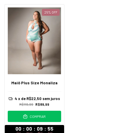
25
%
OFF
Maiô Plus Size Monaliza
4
x de
R$22,50
sem juros
R$119,99
R$89,99
COMPRAR
00
:
00
:
09
:
55
Dia
Hora
Min
Seg