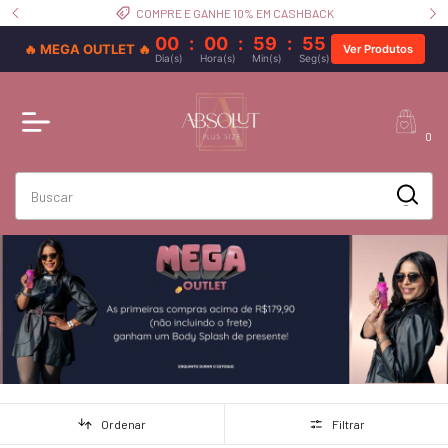
COMPRE E GANHE 10% EM CASHBACK
00
:
00
:
59
:
55
🔥 MEGA OUTLET 🔥
Ver Produtos
Dia(s)
Hora(s)
Min(s)
Seg(s)
0
Ordenar
Filtrar