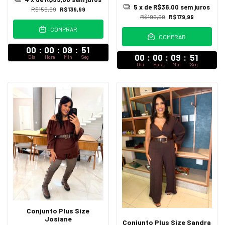
5
x de
R$36,00
sem juros
R$159,99
R$139,99
R$199,99
R$179,99
COMPRAR
COMPRAR
00
:
00
:
09
:
47
00
:
00
:
09
:
47
Dia
Hora
Min
Seg
Dia
Hora
Min
Seg
Conjunto Plus Size
Josiane
Conjunto Plus Size Sandra