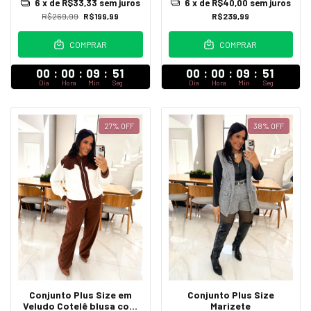
6
x de
R$40,00
sem juros
6
x de
R$33,33
sem juros
com botões Tainara
pantalona Sara
R$239,99
R$269,99
R$199,99
COMPRAR
COMPRAR
00
:
00
:
09
:
47
00
:
00
:
09
:
47
Dia
Hora
Min
Seg
Dia
Hora
Min
Seg
27
%
OFF
38
%
OFF
Conjunto Plus Size
Conjunto Plus Size em
Marizete
Veludo Cotelê blusa com