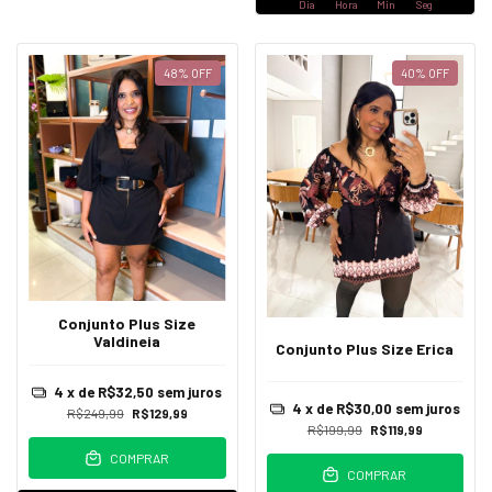
Dia
Hora
Min
Seg
48
%
OFF
40
%
OFF
Conjunto Plus Size
Valdineia
Conjunto Plus Size Erica
4
x de
R$32,50
sem juros
4
x de
R$30,00
sem juros
R$249,99
R$129,99
R$199,99
R$119,99
COMPRAR
COMPRAR