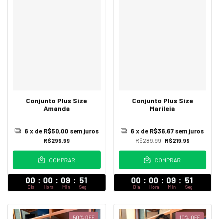
Conjunto Plus Size
Conjunto Plus Size
Marileia
Amanda
6
x de
R$36,67
sem juros
6
x de
R$50,00
sem juros
R$289,99
R$219,99
R$299,99
COMPRAR
COMPRAR
00
:
00
:
09
:
47
00
:
00
:
09
:
47
Dia
Hora
Min
Seg
Dia
Hora
Min
Seg
50
%
OFF
10
%
OFF