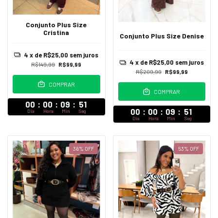
Conjunto Plus Size
Cristina
Conjunto Plus Size Denise
4
x de
R$25,00
sem juros
4
x de
R$25,00
sem juros
R$149,99
R$99,99
R$209,99
R$99,99
COMPRAR
COMPRAR
00
:
00
:
09
:
47
00
:
00
:
09
:
47
Dia
Hora
Min
Seg
Dia
Hora
Min
Seg
36
%
OFF
53
%
OFF