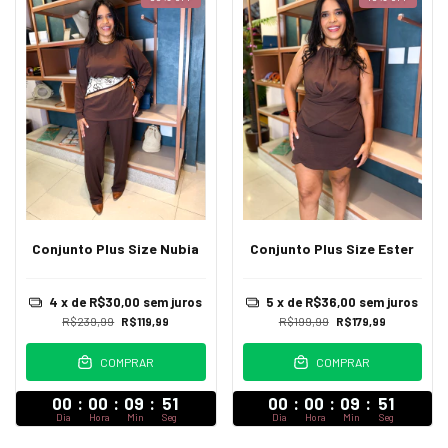
Conjunto Plus Size Nubia
Conjunto Plus Size Ester
4
x de
R$30,00
sem juros
5
x de
R$36,00
sem juros
R$239,99
R$119,99
R$199,99
R$179,99
COMPRAR
COMPRAR
00
:
00
:
09
:
47
00
:
00
:
09
:
47
Dia
Hora
Min
Seg
Dia
Hora
Min
Seg