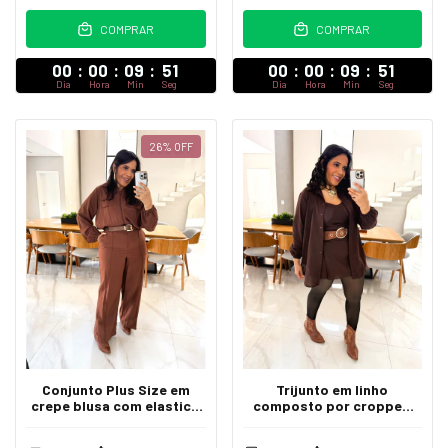
COMPRAR
COMPRAR
00
:
00
:
09
:
47
00
:
00
:
09
:
47
Dia
Hora
Min
Seg
Dia
Hora
Min
Seg
26
%
OFF
Trijunto em linho
Conjunto Plus Size em
composto por cropped
crepe blusa com elastico
alça com regulagem short
na cintura ziper frotal
saia com forro e camisa
calça fechamento botão