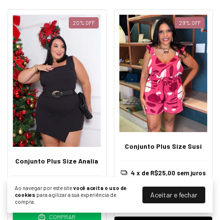
20
%
OFF
29
%
OFF
Conjunto Plus Size Susi
Conjunto Plus Size Analia
4
x de
R$25,00
sem juros
R$139,99
R$99,99
4
x de
R$20,00
sem juros
Ao navegar por este site
você aceita o uso de
Aceitar e fechar
cookies
para agilizar a sua experiência de
R$99,99
R$79,99
compra.
COMPRAR
COMPRAR