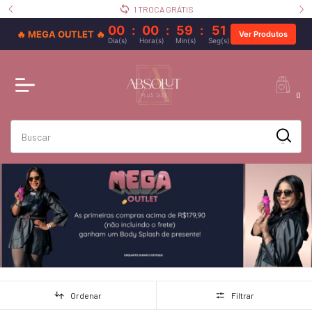
1 TROCA GRÁTIS
00
:
00
:
59
:
47
🔥 MEGA OUTLET 🔥
Ver Produtos
Dia(s)
Hora(s)
Min(s)
Seg(s)
0
Ordenar
Filtrar