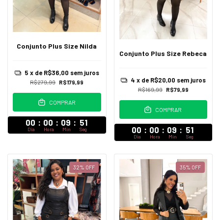
Conjunto Plus Size Nilda
Conjunto Plus Size Rebeca
5
x de
R$36,00
sem juros
4
x de
R$20,00
sem juros
R$279,99
R$179,99
R$169,99
R$79,99
COMPRAR
COMPRAR
00
:
00
:
09
:
47
00
:
00
:
09
:
47
Dia
Hora
Min
Seg
Dia
Hora
Min
Seg
32
%
OFF
35
%
OFF