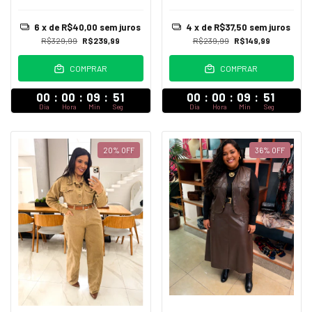
ziper frotal e calça estilo
pantalona Agatha
4
x de
R$37,50
sem juros
6
x de
R$40,00
sem juros
R$239,99
R$149,99
R$329,99
R$239,99
COMPRAR
COMPRAR
00
:
00
:
09
:
47
00
:
00
:
09
:
47
Dia
Hora
Min
Seg
Dia
Hora
Min
Seg
20
%
OFF
36
%
OFF