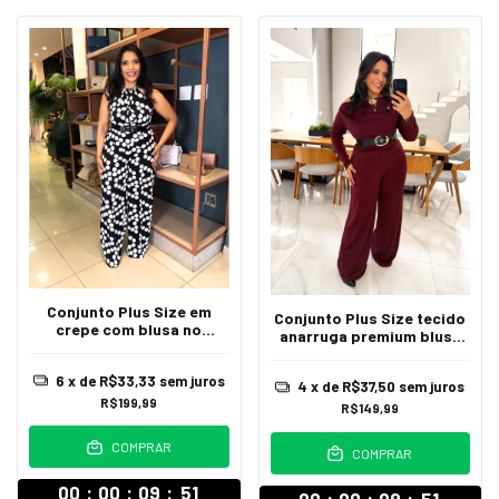
Conjunto Plus Size em
Conjunto Plus Size tecido
crepe com blusa no
anarruga premium blusa
modelo assimétrico e
de mangas longas com
amarração calça modelo
decote canoa combinado
6
x de
R$33,33
sem juros
pantalona Gerusa
4
x de
R$37,50
sem juros
com calça pantalona Dalila
R$199,99
R$149,99
COMPRAR
COMPRAR
00
:
00
:
09
:
47