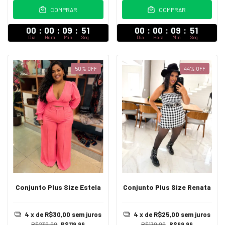
COMPRAR
COMPRAR
00
:
00
:
09
:
47
00
:
00
:
09
:
47
Dia
Hora
Min
Seg
Dia
Hora
Min
Seg
50
%
OFF
44
%
OFF
Conjunto Plus Size Estela
Conjunto Plus Size Renata
4
x de
R$30,00
sem juros
4
x de
R$25,00
sem juros
R$239,99
R$119,99
R$179,99
R$99,99