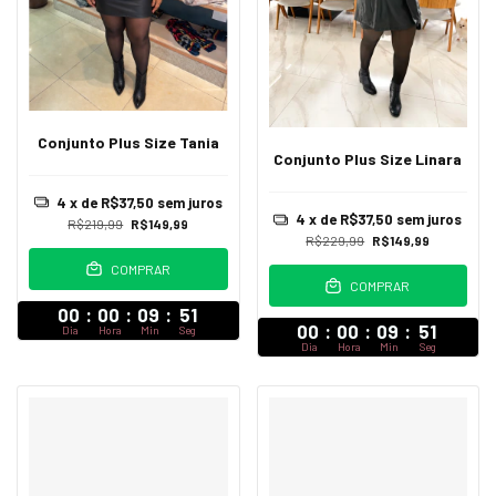
Conjunto Plus Size Tania
Conjunto Plus Size Linara
4
x de
R$37,50
sem juros
4
x de
R$37,50
sem juros
R$219,99
R$149,99
R$229,99
R$149,99
COMPRAR
COMPRAR
00
:
00
:
09
:
47
00
:
00
:
09
:
47
Dia
Hora
Min
Seg
Dia
Hora
Min
Seg