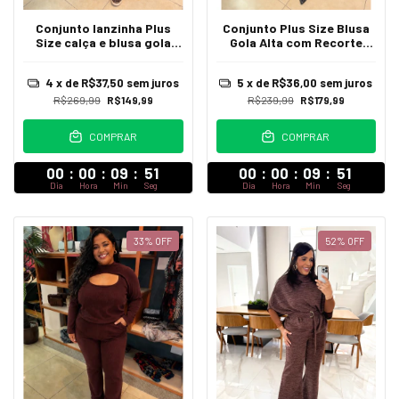
Conjunto lanzinha Plus
Conjunto Plus Size Blusa
Size calça e blusa gola
Gola Alta com Recorte
alta Lucia
Assimétrico e Calça
Pantalona Margarida
4
x de
R$37,50
sem juros
5
x de
R$36,00
sem juros
R$269,99
R$149,99
R$239,99
R$179,99
COMPRAR
COMPRAR
00
:
00
:
09
:
47
00
:
00
:
09
:
47
Dia
Hora
Min
Seg
Dia
Hora
Min
Seg
33
%
OFF
52
%
OFF