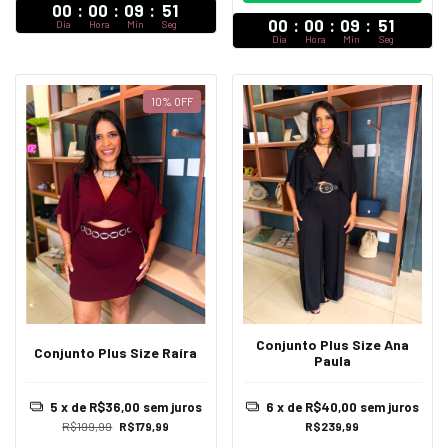
00
:
00
:
09
:
47
00
:
00
:
09
:
47
Dia
Hora
Min
Seg
Dia
Hora
Min
Seg
10
%
OFF
Conjunto Plus Size Ana
Conjunto Plus Size Raíra
Paula
5
x de
R$36,00
sem juros
6
x de
R$40,00
sem juros
R$199,99
R$179,99
R$239,99