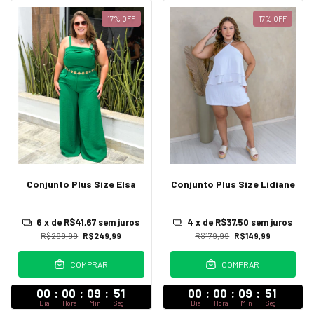
17
%
OFF
17
%
OFF
Conjunto Plus Size Elsa
Conjunto Plus Size Lidiane
6
x de
R$41,67
sem juros
4
x de
R$37,50
sem juros
R$299,99
R$249,99
R$179,99
R$149,99
COMPRAR
COMPRAR
00
:
00
:
09
:
47
00
:
00
:
09
:
47
Dia
Hora
Min
Seg
Dia
Hora
Min
Seg