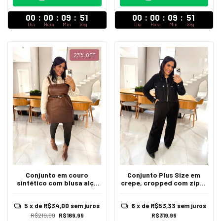
00
:
00
:
09
:
47
00
:
00
:
09
:
47
Dia
Hora
Min
Seg
Dia
Hora
Min
Seg
23
%
OFF
Conjunto em couro
Conjunto Plus Size em
sintético com blusa alça
crepe, cropped com zíper
mais grossa e short saia
frontal, bolsos funcionais
sendo saia a frente e
manga longa, calça no
5
x de
R$34,00
sem juros
6
x de
R$53,33
sem juros
atrás Maitê
modelo pantalona Helena
R$219,99
R$169,99
R$319,99