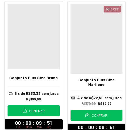
50
%
OFF
Conjunto Plus Size Bruna
Conjunto Plus Size
Marilene
6
x de
R$33,33
sem juros
4
x de
R$22,50
sem juros
R$199,99
R$179,99
R$89,99
COMPRAR
COMPRAR
00
:
00
:
09
:
47
00
:
00
:
09
:
47
Dia
Hora
Min
Seg