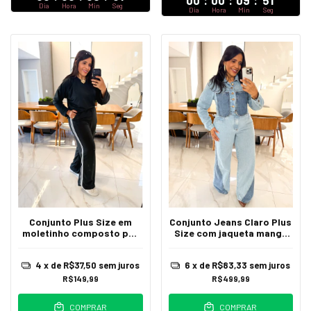
00
:
00
:
09
:
47
Dia
Hora
Min
Seg
Dia
Hora
Min
Seg
Conjunto Jeans Claro Plus
Conjunto Plus Size em
Size com jaqueta manga
moletinho composto por
longa calça wide leg com
blusa manga longa com
detalhes em jeans escuro
listras e calça cintura alta
6
x de
R$83,33
sem juros
4
x de
R$37,50
sem juros
Miranda
Angelica
R$499,99
R$149,99
COMPRAR
COMPRAR