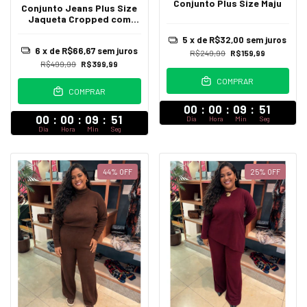
Conjunto Plus Size Maju
Conjunto Jeans Plus Size
Jaqueta Cropped com
Fechamento em Botões e
5
x de
R$32,00
sem juros
Calça Wide Leg Luisa
6
x de
R$66,67
sem juros
R$249,99
R$159,99
R$499,99
R$399,99
COMPRAR
COMPRAR
00
:
00
:
09
:
47
00
:
00
:
09
:
47
Dia
Hora
Min
Seg
Dia
Hora
Min
Seg
44
%
OFF
25
%
OFF