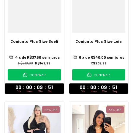
Conjunto Plus Size Sueli
Conjunto Plus Size Leia
4
x de
R$37,50
sem juros
6
x de
R$40,00
sem juros
R$219,99
R$149,99
R$239,99
COMPRAR
COMPRAR
00
:
00
:
09
:
47
00
:
00
:
09
:
47
Dia
Hora
Min
Seg
Dia
Hora
Min
Seg
26
%
OFF
33
%
OFF