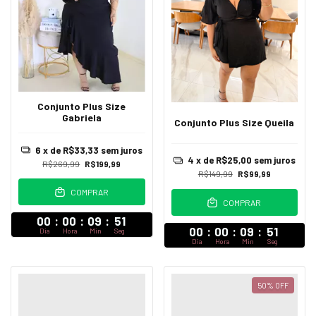
Conjunto Plus Size
Gabriela
Conjunto Plus Size Queila
6
x de
R$33,33
sem juros
4
x de
R$25,00
sem juros
R$269,99
R$199,99
R$149,99
R$99,99
COMPRAR
COMPRAR
00
:
00
:
09
:
47
00
:
00
:
09
:
47
Dia
Hora
Min
Seg
Dia
Hora
Min
Seg
50
%
OFF