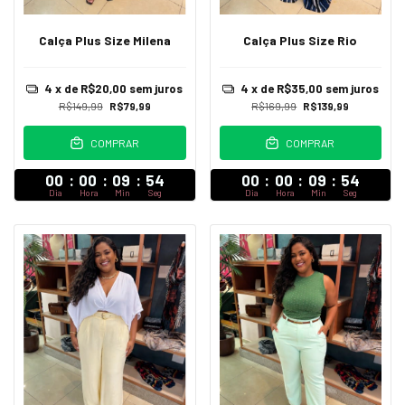
Calça Plus Size Milena
Calça Plus Size Rio
4
x de
R$20,00
sem juros
4
x de
R$35,00
sem juros
R$149,99
R$79,99
R$169,99
R$139,99
COMPRAR
COMPRAR
00
:
00
:
09
:
52
00
:
00
:
09
:
52
Dia
Hora
Min
Seg
Dia
Hora
Min
Seg