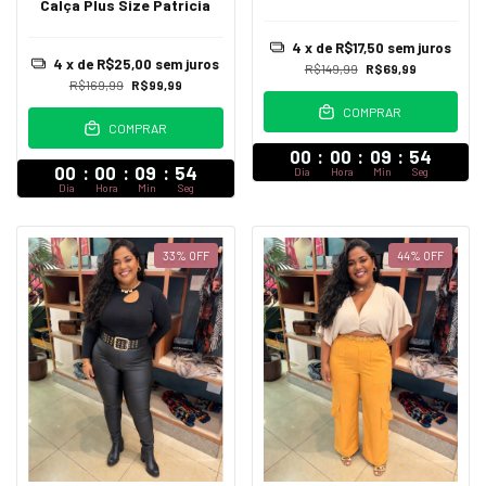
Calça Plus Size Patricia
4
x de
R$17,50
sem juros
4
x de
R$25,00
sem juros
R$149,99
R$69,99
R$169,99
R$99,99
COMPRAR
COMPRAR
00
:
00
:
09
:
52
00
:
00
:
09
:
52
Dia
Hora
Min
Seg
Dia
Hora
Min
Seg
33
%
OFF
44
%
OFF