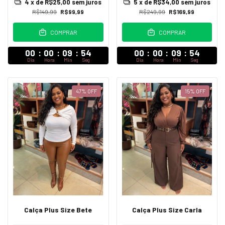
4
x de
R$25,00
sem juros
5
x de
R$34,00
sem juros
R$149,99
R$99,99
R$249,99
R$169,99
COMPRAR
COMPRAR
00
:
00
:
09
:
52
00
:
00
:
09
:
52
Dia
Hora
Min
Seg
Dia
Hora
Min
Seg
47
%
OFF
15
%
OFF
Calça Plus Size Bete
Calça Plus Size Carla