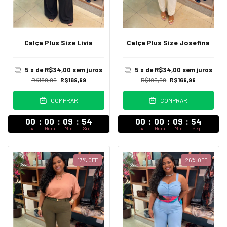
Calça Plus Size Livia
Calça Plus Size Josefina
5
x de
R$34,00
sem juros
5
x de
R$34,00
sem juros
R$189,99
R$169,99
R$189,99
R$169,99
COMPRAR
COMPRAR
00
:
00
:
09
:
52
00
:
00
:
09
:
52
Dia
Hora
Min
Seg
Dia
Hora
Min
Seg
17
%
OFF
26
%
OFF