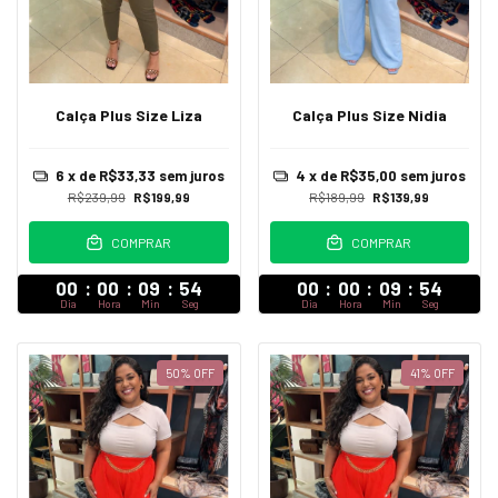
Calça Plus Size Liza
Calça Plus Size Nidia
6
x de
R$33,33
sem juros
4
x de
R$35,00
sem juros
R$239,99
R$199,99
R$189,99
R$139,99
COMPRAR
COMPRAR
00
:
00
:
09
:
52
00
:
00
:
09
:
52
Dia
Hora
Min
Seg
Dia
Hora
Min
Seg
50
%
OFF
41
%
OFF