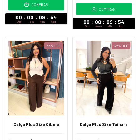
COMPRAR
COMPRAR
00
:
00
:
09
:
52
00
:
00
:
09
:
52
Dia
Hora
Min
Seg
Dia
Hora
Min
Seg
33
%
OFF
32
%
OFF
Calça Plus Size Cibele
Calça Plus Size Tainara