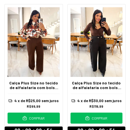
Calça Plus Size no tecido
Calça Plus Size no tecido
de alfaiataria com bolso
de alfaiataria com bolso
faca lateral e passante
faca lateral com lapelas e
para cinto Cecilia
botões decorativos
4
x de
R$25,00
sem juros
4
x de
R$30,00
sem juros
Fernanda
R$99,99
R$119,99
COMPRAR
COMPRAR