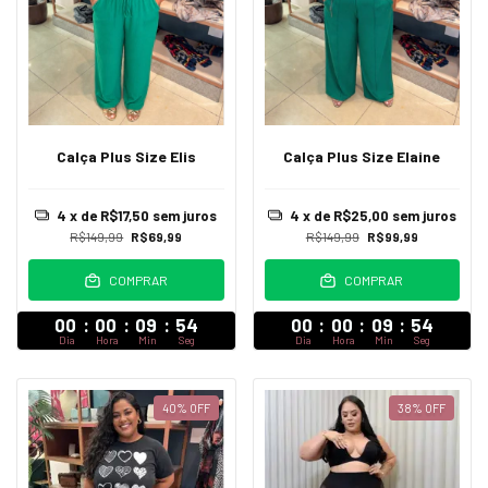
Calça Plus Size Elis
Calça Plus Size Elaine
4
x de
R$17,50
sem juros
4
x de
R$25,00
sem juros
R$149,99
R$69,99
R$149,99
R$99,99
COMPRAR
COMPRAR
00
:
00
:
09
:
52
00
:
00
:
09
:
52
Dia
Hora
Min
Seg
Dia
Hora
Min
Seg
40
%
OFF
38
%
OFF