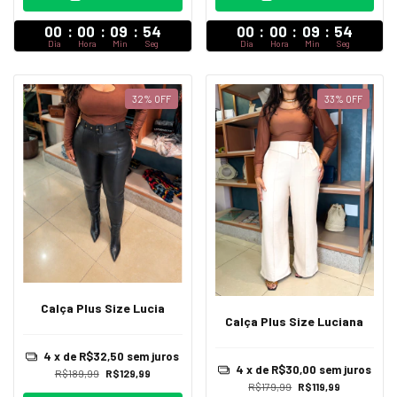
00
:
00
:
09
:
52
00
:
00
:
09
:
52
Dia
Hora
Min
Seg
Dia
Hora
Min
Seg
32
%
OFF
33
%
OFF
Calça Plus Size Lucia
Calça Plus Size Luciana
4
x de
R$32,50
sem juros
4
x de
R$30,00
sem juros
R$189,99
R$129,99
R$179,99
R$119,99