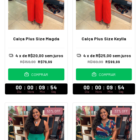
Calça Plus Size Magda
Calça Plus Size Keylla
4
x de
R$20,00
sem juros
4
x de
R$25,00
sem juros
R$159,99
R$79,99
R$169,99
R$99,99
COMPRAR
COMPRAR
00
:
00
:
09
:
52
00
:
00
:
09
:
52
Dia
Hora
Min
Seg
Dia
Hora
Min
Seg
53
%
OFF
33
%
OFF