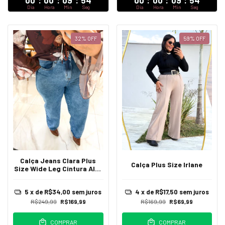
00
:
00
:
09
:
52
00
:
00
:
09
:
52
Dia
Hora
Min
Seg
Dia
Hora
Min
Seg
32
%
OFF
59
%
OFF
Calça Jeans Clara Plus
Calça Plus Size Irlane
Size Wide Leg Cintura Alta
Heloisa
5
x de
R$34,00
sem juros
4
x de
R$17,50
sem juros
R$249,99
R$169,99
R$169,99
R$69,99
COMPRAR
COMPRAR