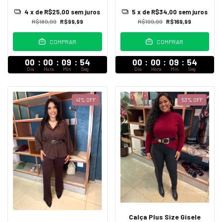
4
x de
R$25,00
sem juros
5
x de
R$34,00
sem juros
R$189,99
R$99,99
R$199,99
R$169,99
COMPRAR
COMPRAR
00
:
00
:
09
:
52
00
:
00
:
09
:
52
Dia
Hora
Min
Seg
Dia
Hora
Min
Seg
41
%
OFF
53
%
OFF
Calça Plus Size Gisele