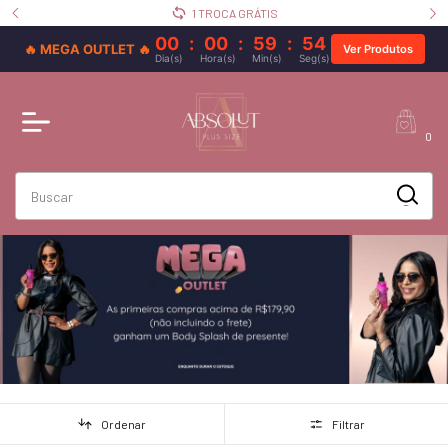
1 TROCA GRÁTIS
00
:
00
:
59
:
52
🔥 MEGA OUTLET 🔥
Ver Produtos
Dia(s)
Hora(s)
Min(s)
Seg(s)
0
Ordenar
Filtrar