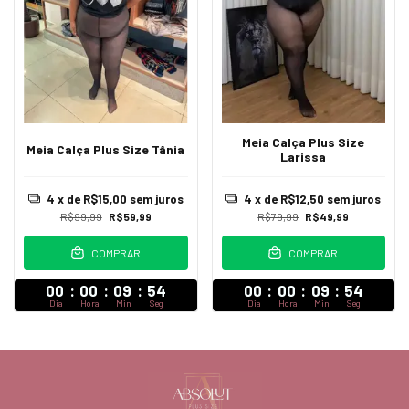
Meia Calça Plus Size
Meia Calça Plus Size Tânia
Larissa
4
x de
R$15,00
sem juros
4
x de
R$12,50
sem juros
R$99,99
R$59,99
R$79,99
R$49,99
COMPRAR
COMPRAR
00
:
00
:
09
:
52
00
:
00
:
09
:
52
Dia
Hora
Min
Seg
Dia
Hora
Min
Seg