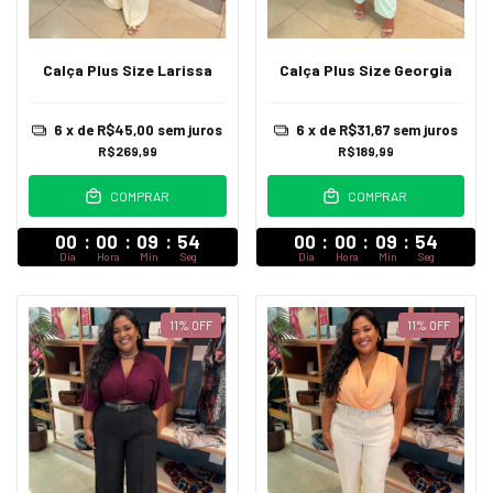
Calça Plus Size Larissa
Calça Plus Size Georgia
6
x de
R$45,00
sem juros
6
x de
R$31,67
sem juros
R$269,99
R$189,99
COMPRAR
COMPRAR
00
:
00
:
09
:
52
00
:
00
:
09
:
52
Dia
Hora
Min
Seg
Dia
Hora
Min
Seg
11
%
OFF
11
%
OFF