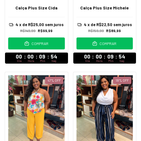
Calça Plus Size Cida
Calça Plus Size Michele
4
x de
R$25,00
sem juros
4
x de
R$22,50
sem juros
R$149,99
R$99,99
R$159,99
R$89,99
COMPRAR
COMPRAR
00
:
00
:
09
:
52
00
:
00
:
09
:
52
Dia
Hora
Min
Seg
Dia
Hora
Min
Seg
47
%
OFF
18
%
OFF