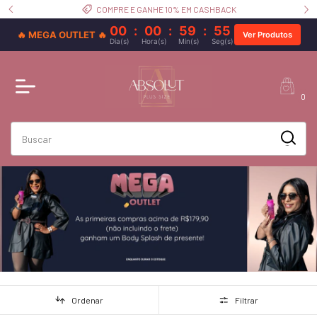
COMPRE E GANHE 10% EM CASHBACK
00
:
00
:
59
:
54
🔥 MEGA OUTLET 🔥
Ver Produtos
Dia(s)
Hora(s)
Min(s)
Seg(s)
0
Ordenar
Filtrar