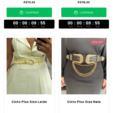
R$79,99
R$119,99
COMPRAR
COMPRAR
00
:
00
:
09
:
54
00
:
00
:
09
:
54
Dia
Hora
Min
Seg
Dia
Hora
Min
Seg
25
%
OFF
Cinto Plus Size Leide
Cinto Plus Size Nala