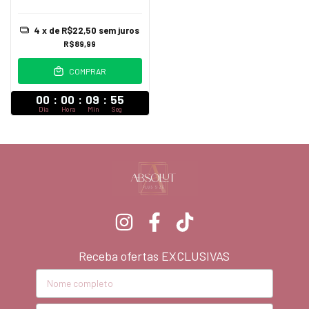
4
x de
R$22,50
sem juros
R$89,99
COMPRAR
00
:
00
:
09
:
54
Dia
Hora
Min
Seg
Receba ofertas EXCLUSIVAS