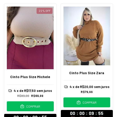
22
%
OFF
Cinto Plus Size Zara
Cinto Plus Size Michele
4
x de
R$20,00
sem juros
4
x de
R$17,50
sem juros
R$79,99
R$89,99
R$69,99
COMPRAR
COMPRAR
00
:
00
:
09
:
54
Dia
Hora
Min
Seg