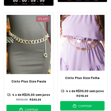
00
:
00
:
09
:
54
Dia
Hora
Min
Seg
17
%
OFF
Cinto Plus Size Folha
Cinto Plus Size Paula
4
x de
R$30,00
sem juros
4
x de
R$25,00
sem juros
R$119,99
R$119,99
R$99,99
COMPRAR
COMPRAR