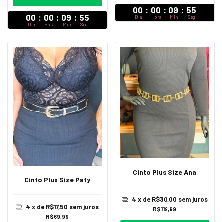
00
:
00
:
09
:
54
00
:
00
:
09
:
54
Dia
Hora
Min
Seg
Dia
Hora
Min
Seg
Cinto Plus Size Ana
Cinto Plus Size Paty
4
x de
R$30,00
sem juros
4
x de
R$17,50
sem juros
R$119,99
R$69,99