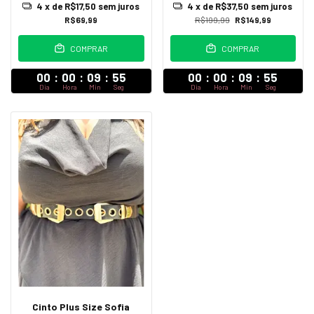
4
x de
R$17,50
sem juros
4
x de
R$37,50
sem juros
R$69,99
R$199,99
R$149,99
COMPRAR
COMPRAR
00
:
00
:
09
:
54
00
:
00
:
09
:
54
Dia
Hora
Min
Seg
Dia
Hora
Min
Seg
Cinto Plus Size Sofia