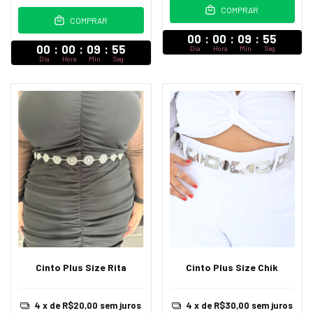
COMPRAR
COMPRAR
00
:
00
:
09
:
54
00
:
00
:
09
:
54
Dia
Hora
Min
Seg
Dia
Hora
Min
Seg
Cinto Plus Size Rita
Cinto Plus Size Chik
4
x de
R$20,00
sem juros
4
x de
R$30,00
sem juros